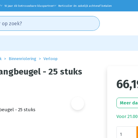
*
10 jaar dé betrouwbare kluspartner!
Particulier én zakelijk achteraf betalen
✓
✓
k
Binnenriolering
Verloop
ngbeugel - 25 stuks
66,1
Meer da
Voor 21.00