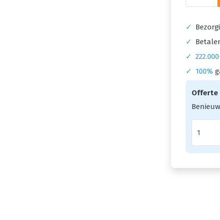
✓
Bezorgi
✓
Betalen
✓
222.000
✓
100%
g
Offerte
Benieuw