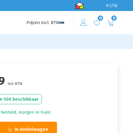
9.1/10
0
0
Prijzen
incl.
BTW
9
incl. BTW
n 500 beschikbaar
 besteld, morgen in huis!
In winkelwagen