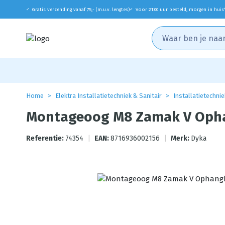
Gratis verzending vanaf 75,- (m.u.v. lengtes)
Voor 21:00 uur besteld, morgen in huis
✓
✓
Home
Elektra Installatietechniek & Sanitair
Installatietechnie
Montageoog M8 Zamak V Opha
Referentie:
74354
|
EAN:
8716936002156
|
Merk:
Dyka