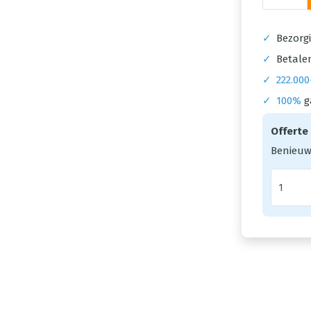
✓
Bezorgi
✓
Betalen
✓
222.000
✓
100%
g
Offerte
Benieuw