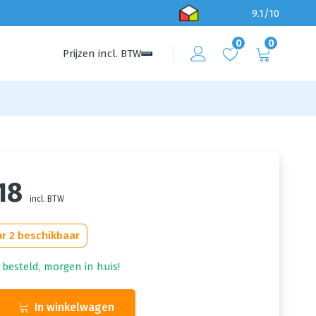
9.1/10
0
0
Prijzen
incl.
BTW
18
incl. BTW
r 2 beschikbaar
 besteld, morgen in huis!
In winkelwagen