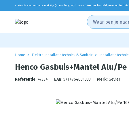
Gratis verzending vanaf 75,- (m.u.v. lengtes)
Voor 21:00 uur besteld, morgen in huis
✓
✓
Home
Elektra Installatietechniek & Sanitair
Installatietechnie
Henco Gasbuis+Mantel Alu/Pe
Referentie:
74334
|
EAN:
5414764031333
|
Merk:
Gevier