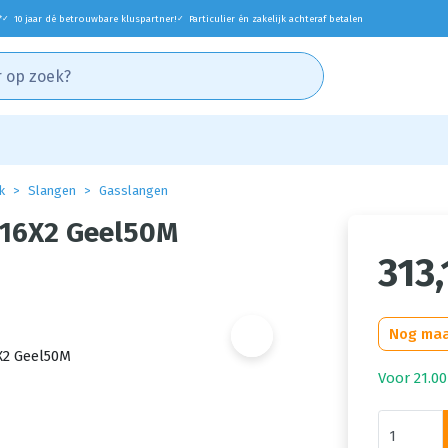
*
10 jaar dé betrouwbare kluspartner!
Particulier én zakelijk achteraf betalen
✓
✓
k
Slangen
Gasslangen
 16X2 Geel50M
313,
Nog maa
Voor 21.00