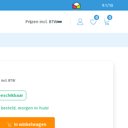
9.1/10
0
0
Prijzen
incl.
BTW
incl. BTW
beschikbaar
 besteld, morgen in huis!
In winkelwagen