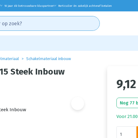
*
10 jaar dé betrouwbare kluspartner!
Particulier én zakelijk achteraf betalen
✓
✓
lmateriaal
Schakelmateriaal inbouw
615 Steek Inbouw
9,12
Nog 77 
Voor 21.00