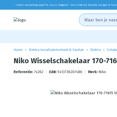
Gratis verzending vanaf 75,- (m.u.v. lengtes)
Voor 21:00 uur besteld, morgen in huis
✓
✓
Home
Elektra Installatietechniek & Sanitair
Elektra
Schake
Niko Wisselschakelaar 170-71
Referentie:
74262
|
EAN:
5413736207486
|
Merk:
Niko