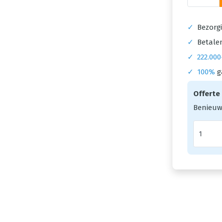
✓
Bezorgi
✓
Betalen
✓
222.000
✓
100%
g
Offerte
Benieuw