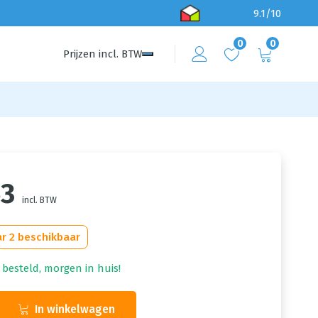
9.1/10
0
0
Prijzen
incl.
BTW
63
incl. BTW
r 2 beschikbaar
 besteld, morgen in huis!
In winkelwagen