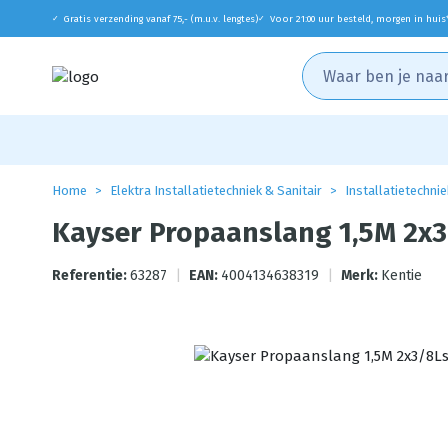
Gratis verzending vanaf 75,- (m.u.v. lengtes)
Voor 21:00 uur besteld, morgen in huis
✓
✓
Home
Elektra Installatietechniek & Sanitair
Installatietechnie
Kayser Propaanslang 1,5M 2x3
Referentie:
63287
|
EAN:
4004134638319
|
Merk:
Kentie