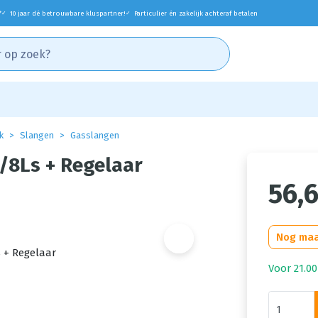
*
10 jaar dé betrouwbare kluspartner!
Particulier én zakelijk achteraf betalen
✓
✓
k
Slangen
Gasslangen
/8Ls + Regelaar
56,
Nog maa
Voor 21.00