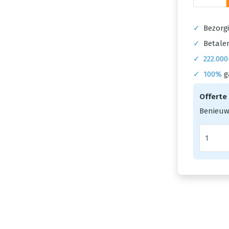
✓
Bezorgi
✓
Betalen
✓
222.000
✓
100%
g
Offerte
Benieuw