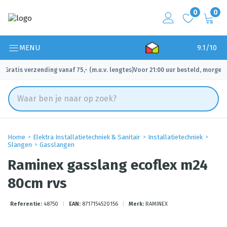
0
0
MENU
9.1/10
Gratis verzending vanaf 75,- (m.u.v. lengtes)
Voor 21:00 uur besteld, morgen 
✓
✓
Home
Elektra Installatietechniek & Sanitair
Installatietechniek
Slangen
Gasslangen
Raminex gasslang ecoflex m24
80cm rvs
Referentie:
48750
|
EAN:
8717154520156
|
Merk:
RAMINEX