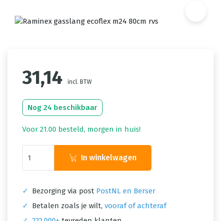
31,14
incl. BTW
Nog 24 beschikbaar
Voor 21.00 besteld, morgen in huis!
In winkelwagen
✓
Bezorging via post
PostNL en Berser
✓
Betalen zoals je wilt,
vooraf of achteraf
✓
222.000+
tevreden klanten