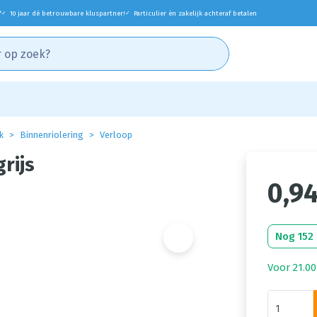
*
10 jaar dé betrouwbare kluspartner!
Particulier én zakelijk achteraf betalen
✓
✓
k
Binnenriolering
Verloop
rijs
0,9
Nog 152
Voor 21.00