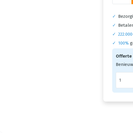
✓
Bezorgi
✓
Betalen
✓
222.000
✓
100%
g
Offerte
Benieuw