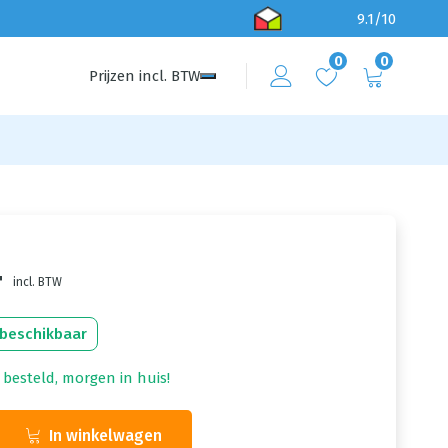
9.1/10
0
0
Prijzen
incl.
BTW
4
incl. BTW
 beschikbaar
 besteld, morgen in huis!
In winkelwagen