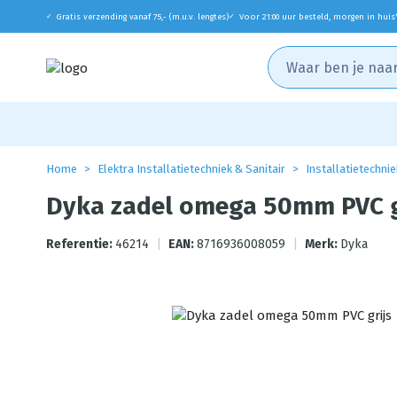
Gratis verzending vanaf 75,- (m.u.v. lengtes)
Voor 21:00 uur besteld, morgen in huis
✓
✓
Home
Elektra Installatietechniek & Sanitair
Installatietechnie
Dyka zadel omega 50mm PVC g
Referentie:
46214
|
EAN:
8716936008059
|
Merk:
Dyka