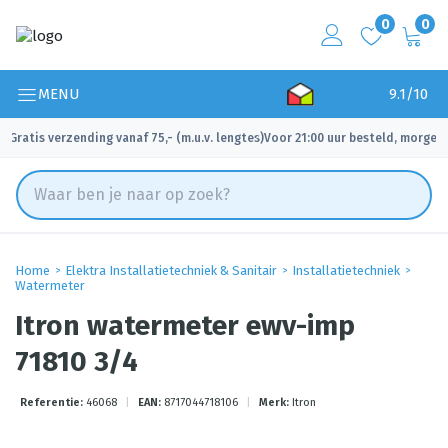
0
0
MENU
9.1/10
Gratis verzending vanaf 75,- (m.u.v. lengtes)
Voor 21:00 uur besteld, morgen 
✓
✓
Home
Elektra Installatietechniek & Sanitair
Installatietechniek
Watermeter
Itron watermeter ewv-imp
71810 3/4
Referentie:
46068
|
EAN:
8717044718106
|
Merk:
Itron