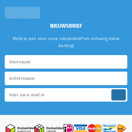
NIEUWSBRIEF
Meld je aan voor onze nieuwsbrief en ontvang extra
korting!