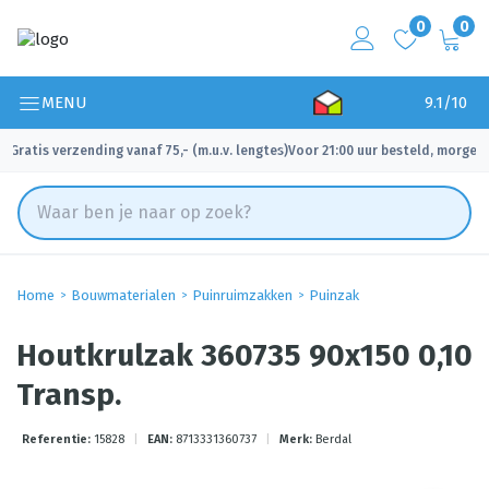
0
0
MENU
9.1/10
Gratis verzending vanaf 75,- (m.u.v. lengtes)
Voor 21:00 uur besteld, morgen 
✓
✓
Home
Bouwmaterialen
Puinruimzakken
Puinzak
Houtkrulzak 360735 90x150 0,10
Transp.
Referentie:
15828
|
EAN:
8713331360737
|
Merk:
Berdal