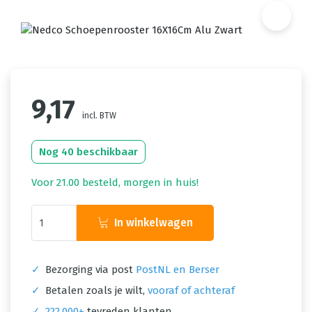
9,17
incl. BTW
Nog 40 beschikbaar
Voor 21.00 besteld, morgen in huis!
In winkelwagen
✓
Bezorging via post
PostNL en Berser
✓
Betalen zoals je wilt,
vooraf of achteraf
✓
222.000+
tevreden klanten