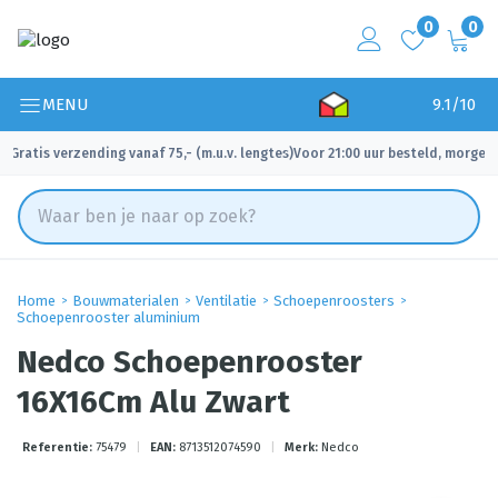
0
0
MENU
9.1/10
Gratis verzending vanaf 75,- (m.u.v. lengtes)
Voor 21:00 uur besteld, morgen 
✓
✓
Home
Bouwmaterialen
Ventilatie
Schoepenroosters
Schoepenrooster aluminium
Nedco Schoepenrooster
16X16Cm Alu Zwart
Referentie:
75479
|
EAN:
8713512074590
|
Merk:
Nedco