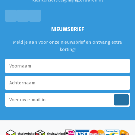
klantenservice@mijnijzerwaren.nl
NIEUWSBRIEF
Meld je aan voor onze nieuwsbrief en ontvang extra
korting!