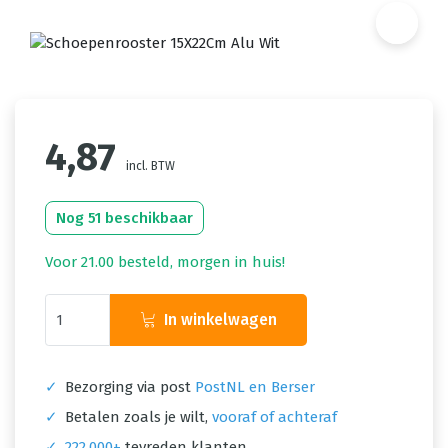
4,87
incl. BTW
Nog 51 beschikbaar
Voor 21.00 besteld, morgen in huis!
In winkelwagen
✓
Bezorging via post
PostNL en Berser
✓
Betalen zoals je wilt,
vooraf of achteraf
✓
222.000+
tevreden klanten