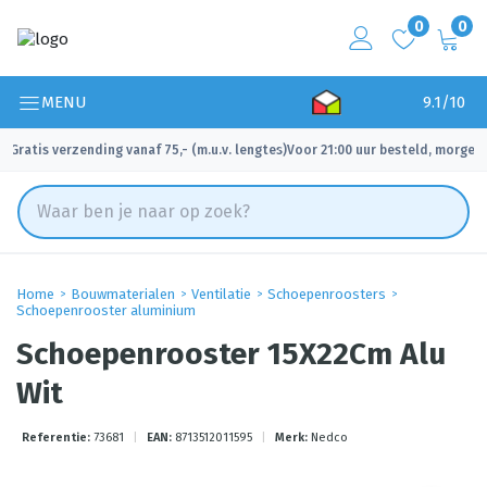
0
0
MENU
9.1/10
Gratis verzending vanaf 75,- (m.u.v. lengtes)
Voor 21:00 uur besteld, morgen 
✓
✓
Home
Bouwmaterialen
Ventilatie
Schoepenroosters
Schoepenrooster aluminium
Schoepenrooster 15X22Cm Alu
Wit
Referentie:
73681
|
EAN:
8713512011595
|
Merk:
Nedco