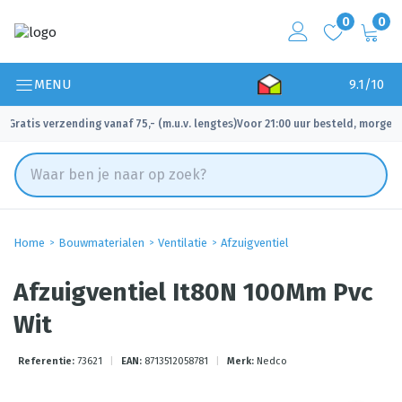
0
0
MENU
9.1/10
Gratis verzending vanaf 75,- (m.u.v. lengtes)
Voor 21:00 uur besteld, morgen 
✓
✓
Home
Bouwmaterialen
Ventilatie
Afzuigventiel
Afzuigventiel It80N 100Mm Pvc
Wit
Referentie:
73621
|
EAN:
8713512058781
|
Merk:
Nedco