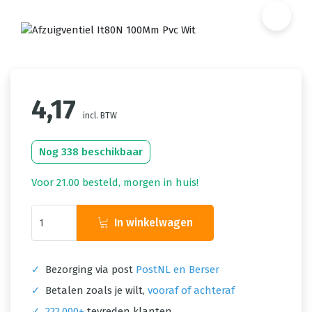
4,17
incl. BTW
Nog 338 beschikbaar
Voor 21.00 besteld, morgen in huis!
In winkelwagen
✓
Bezorging via post
PostNL en Berser
✓
Betalen zoals je wilt,
vooraf of achteraf
✓
222.000+
tevreden klanten