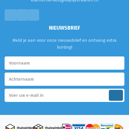
klantenservice@mijnijzerwaren.nl
NIEUWSBRIEF
Meld je aan voor onze nieuwsbrief en ontvang extra
korting!