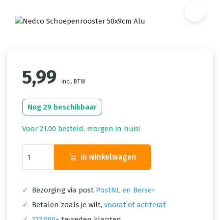
5,99
incl. BTW
Nog 29 beschikbaar
Voor 21.00 besteld, morgen in huis!
In winkelwagen
✓
Bezorging via post
PostNL en Berser
✓
Betalen zoals je wilt,
vooraf of achteraf
✓
222.000+
tevreden klanten