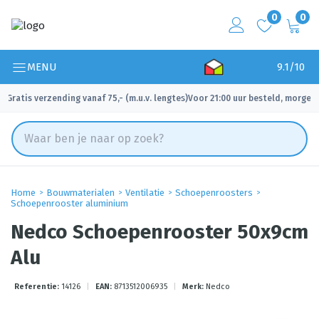
0
0
MENU
9.1/10
Gratis verzending vanaf 75,- (m.u.v. lengtes)
Voor 21:00 uur besteld, morgen 
✓
✓
Home
Bouwmaterialen
Ventilatie
Schoepenroosters
Schoepenrooster aluminium
Nedco Schoepenrooster 50x9cm
Alu
Referentie:
14126
|
EAN:
8713512006935
|
Merk:
Nedco