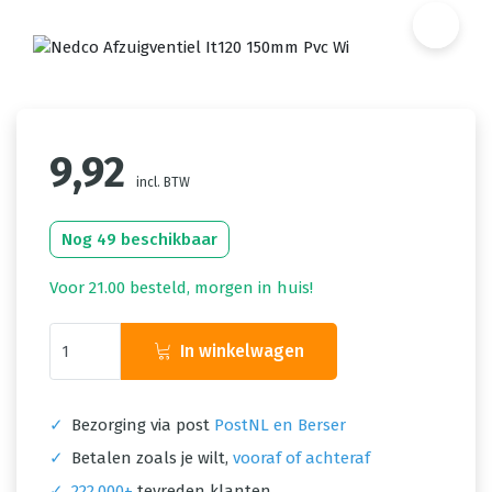
9,92
incl. BTW
Nog 49 beschikbaar
Voor 21.00 besteld, morgen in huis!
In winkelwagen
✓
Bezorging via post
PostNL en Berser
✓
Betalen zoals je wilt,
vooraf of achteraf
✓
222.000+
tevreden klanten