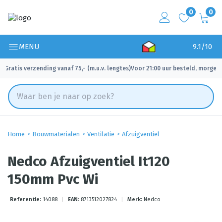
0
0
MENU
9.1/10
Gratis verzending vanaf 75,- (m.u.v. lengtes)
Voor 21:00 uur besteld, morgen 
✓
✓
Home
Bouwmaterialen
Ventilatie
Afzuigventiel
Nedco Afzuigventiel It120
150mm Pvc Wi
Referentie:
14088
|
EAN:
8713512027824
|
Merk:
Nedco