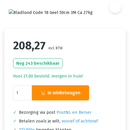
208,27
incl. BTW
Nog 243 beschikbaar
Voor 21.00 besteld, morgen in huis!
In winkelwagen
✓
Bezorging via post
PostNL en Berser
✓
Betalen zoals je wilt,
vooraf of achteraf
✓
222.000+
tevreden klanten