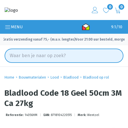
0
0
MENU
9.1/10
Gratis verzending vanaf 75,- (m.u.v. lengtes)
Voor 21:00 uur besteld, morgen 
✓
✓
Home
Bouwmaterialen
Lood
Bladlood
Bladlood op rol
Bladlood Code 18 Geel 50cm 3M
Ca 27kg
Referentie:
14056HM
|
EAN:
8718104220515
|
Merk:
Wentzel