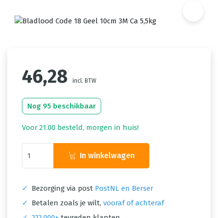
46,28
incl. BTW
Nog 95 beschikbaar
Voor 21.00 besteld, morgen in huis!
In winkelwagen
✓
Bezorging via post
PostNL en Berser
✓
Betalen zoals je wilt,
vooraf of achteraf
✓
222.000+
tevreden klanten