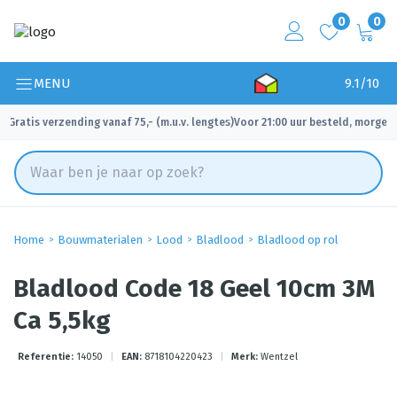
0
0
MENU
9.1/10
Gratis verzending vanaf 75,- (m.u.v. lengtes)
Voor 21:00 uur besteld, morgen 
✓
✓
Home
Bouwmaterialen
Lood
Bladlood
Bladlood op rol
Bladlood Code 18 Geel 10cm 3M
Ca 5,5kg
Referentie:
14050
|
EAN:
8718104220423
|
Merk:
Wentzel