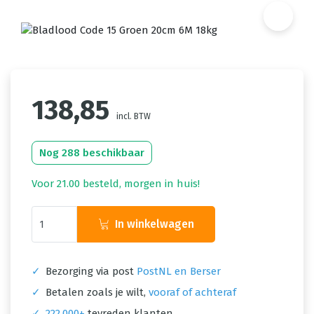
138,85
incl. BTW
Nog 288 beschikbaar
Voor 21.00 besteld, morgen in huis!
In winkelwagen
✓
Bezorging via post
PostNL en Berser
✓
Betalen zoals je wilt,
vooraf of achteraf
✓
222.000+
tevreden klanten