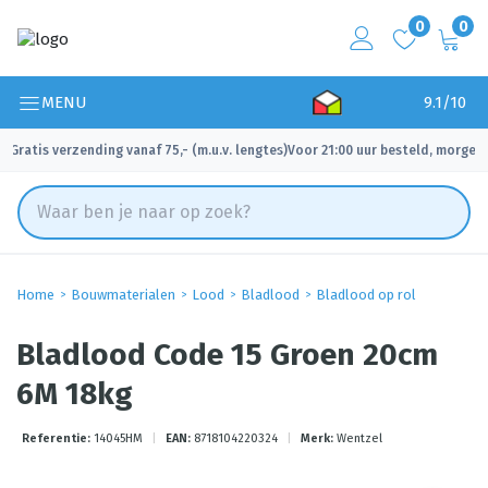
0
0
MENU
9.1/10
Gratis verzending vanaf 75,- (m.u.v. lengtes)
Voor 21:00 uur besteld, morgen 
✓
✓
Home
Bouwmaterialen
Lood
Bladlood
Bladlood op rol
Bladlood Code 15 Groen 20cm
6M 18kg
Referentie:
14045HM
|
EAN:
8718104220324
|
Merk:
Wentzel