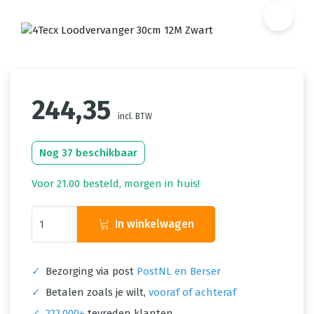
244,35
incl. BTW
Nog 37 beschikbaar
Voor 21.00 besteld, morgen in huis!
In winkelwagen
✓
Bezorging via post
PostNL en Berser
✓
Betalen zoals je wilt,
vooraf of achteraf
✓
222.000+
tevreden klanten