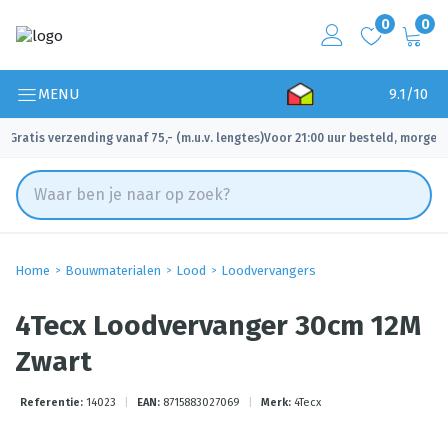
0
0
MENU
9.1/10
Gratis verzending vanaf 75,- (m.u.v. lengtes)
Voor 21:00 uur besteld, morgen 
✓
✓
Home
Bouwmaterialen
Lood
Loodvervangers
4Tecx Loodvervanger 30cm 12M
Zwart
Referentie:
14023
|
EAN:
8715883027069
|
Merk:
4Tecx