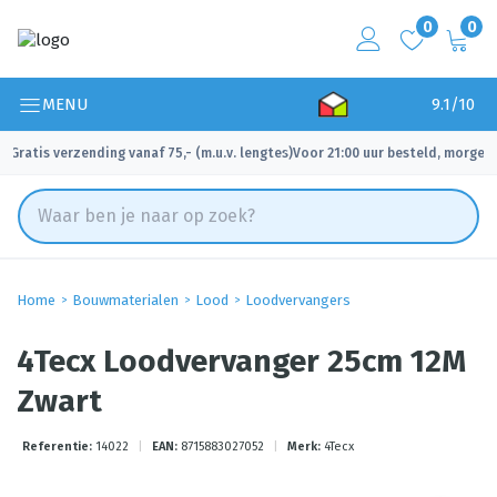
0
0
MENU
9.1/10
Gratis verzending vanaf 75,- (m.u.v. lengtes)
Voor 21:00 uur besteld, morgen 
✓
✓
Home
Bouwmaterialen
Lood
Loodvervangers
4Tecx Loodvervanger 25cm 12M
Zwart
Referentie:
14022
|
EAN:
8715883027052
|
Merk:
4Tecx