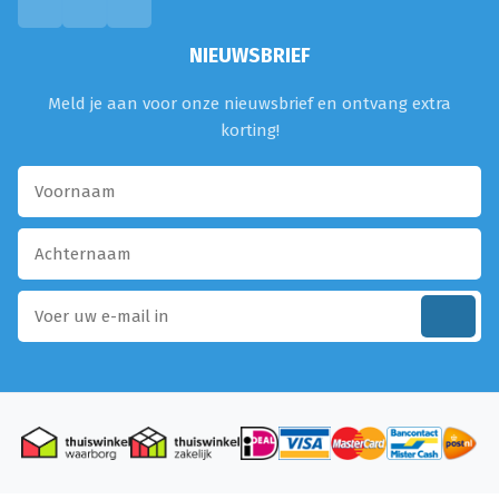
NIEUWSBRIEF
Meld je aan voor onze nieuwsbrief en ontvang extra
korting!