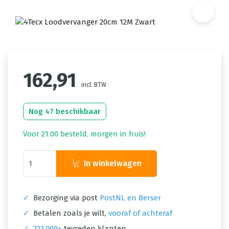
162,91
incl. BTW
Nog 47 beschikbaar
Voor 21.00 besteld, morgen in huis!
In winkelwagen
✓
Bezorging via post
PostNL en Berser
✓
Betalen zoals je wilt,
vooraf of achteraf
✓
222.000+
tevreden klanten