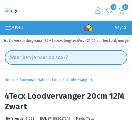
0
0
MENU
9.1/10
Gratis verzending vanaf 75,- (m.u.v. lengtes)
Voor 21:00 uur besteld, morgen 
✓
✓
Home
Bouwmaterialen
Lood
Loodvervangers
4Tecx Loodvervanger 20cm 12M
Zwart
Referentie:
14021
|
EAN:
8715883027045
|
Merk:
4Tecx