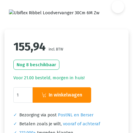
155,94
incl. BTW
Nog 8 beschikbaar
Voor 21.00 besteld, morgen in huis!
In winkelwagen
✓
Bezorging via post
PostNL en Berser
✓
Betalen zoals je wilt,
vooraf of achteraf
✓
222.000+
tevreden klanten