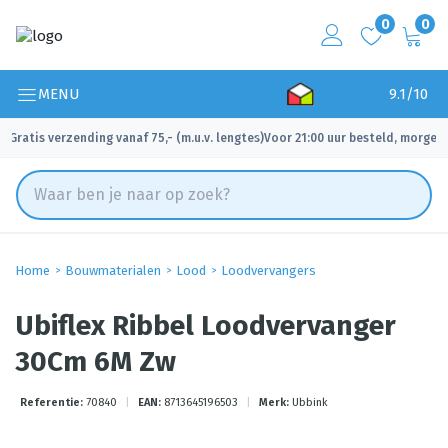
0
0
MENU
9.1/10
Gratis verzending vanaf 75,- (m.u.v. lengtes)
Voor 21:00 uur besteld, morgen 
✓
✓
Home
Bouwmaterialen
Lood
Loodvervangers
Ubiflex Ribbel Loodvervanger
30Cm 6M Zw
Referentie:
70840
|
EAN:
8713645196503
|
Merk:
Ubbink