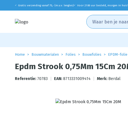
Gratis verzending vanaf 75,- (m.u.v. lengtes)
Voor 21:00 uur besteld, morgen in huis
✓
✓
Home
Bouwmaterialen
Folies
Bouwfolies
EPDM-folie
Epdm Strook 0,75Mm 15Cm 2
Referentie:
70783
|
EAN:
8713331009414
|
Merk:
Berdal