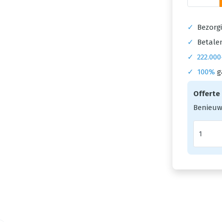
✓
Bezorgi
✓
Betalen
✓
222.000
✓
100%
g
Offerte
Benieuw