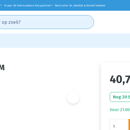
*
10 jaar dé betrouwbare kluspartner!
Particulier én zakelijk achteraf betalen
✓
✓
0M
40,
Nog 20 
Voor 21.00