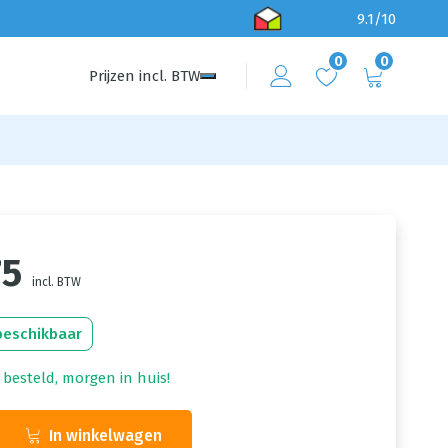
9.1/10
0
0
Prijzen
incl.
BTW
75
incl. BTW
beschikbaar
 besteld, morgen in huis!
In winkelwagen