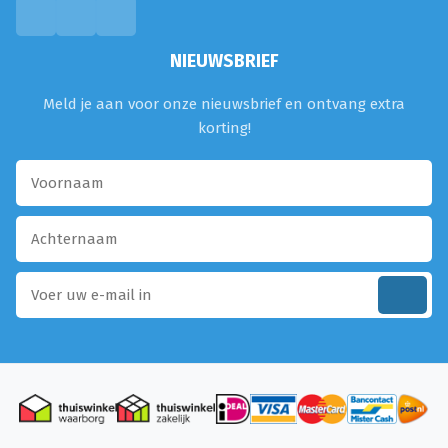
NIEUWSBRIEF
Meld je aan voor onze nieuwsbrief en ontvang extra
korting!