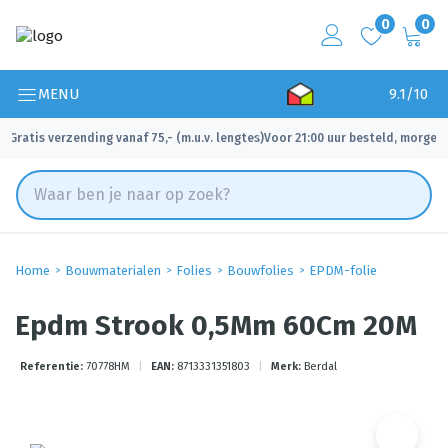
0
0
MENU
9.1/10
Gratis verzending vanaf 75,- (m.u.v. lengtes)
Voor 21:00 uur besteld, morgen 
✓
✓
Home
Bouwmaterialen
Folies
Bouwfolies
EPDM-folie
Epdm Strook 0,5Mm 60Cm 20M
Referentie:
70778HM
|
EAN:
8713331351803
|
Merk:
Berdal