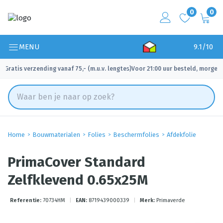
0
0
MENU
9.1/10
Gratis verzending vanaf 75,- (m.u.v. lengtes)
Voor 21:00 uur besteld, morgen 
✓
✓
Home
Bouwmaterialen
Folies
Beschermfolies
Afdekfolie
PrimaCover Standard
Zelfklevend 0.65x25M
Referentie:
70734HM
|
EAN:
8719439000339
|
Merk:
Primaverde