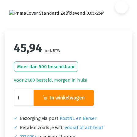
45,94
incl. BTW
Meer dan 500 beschikbaar
Voor 21.00 besteld, morgen in huis!
In winkelwagen
✓
Bezorging via post
PostNL en Berser
✓
Betalen zoals je wilt,
vooraf of achteraf
✓
222.000+
tevreden klanten