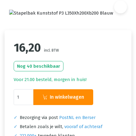
16,20
incl. BTW
Nog 40 beschikbaar
Voor 21.00 besteld, morgen in huis!
In winkelwagen
✓
Bezorging via post
PostNL en Berser
✓
Betalen zoals je wilt,
vooraf of achteraf
✓
222.000+
tevreden klanten