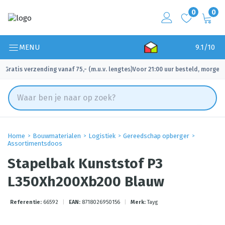
0
0
MENU
9.1/10
Gratis verzending vanaf 75,- (m.u.v. lengtes)
Voor 21:00 uur besteld, morgen 
✓
✓
Home
Bouwmaterialen
Logistiek
Gereedschap opberger
Assortimentsdoos
Stapelbak Kunststof P3
L350Xh200Xb200 Blauw
Referentie:
66592
|
EAN:
8718026950156
|
Merk:
Tayg