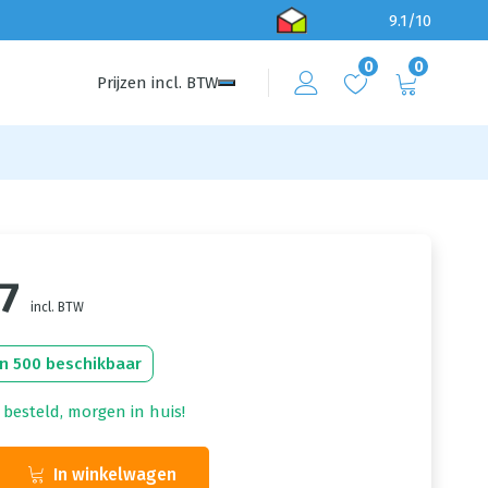
9.1/10
0
0
Prijzen
incl.
BTW
07
incl. BTW
n 500 beschikbaar
 besteld, morgen in huis!
In winkelwagen