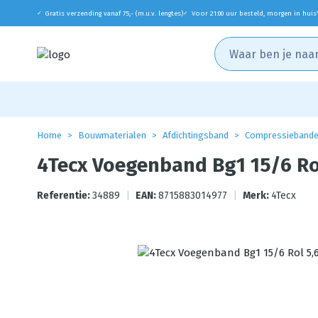
Gratis verzending vanaf 75,- (m.u.v. lengtes)
Voor 21:00 uur besteld, morgen in huis
✓
✓
Home
Bouwmaterialen
Afdichtingsband
Compressieband
4Tecx Voegenband Bg1 15/6 Ro
Referentie:
34889
|
EAN:
8715883014977
|
Merk:
4Tecx