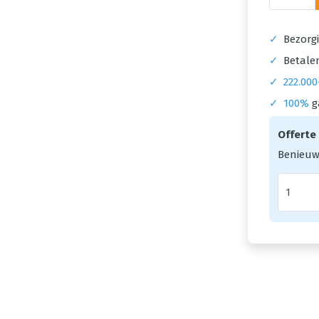
✓
Bezorgi
✓
Betalen
✓
222.000
✓
100%
g
Offerte
Benieuw