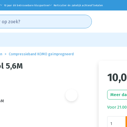
*
10 jaar dé betrouwbare kluspartner!
Particulier én zakelijk achteraf betalen
✓
✓
en
Compressieband KOMO geïmpregneerd
l 5,6M
10,
Meer da
Voor 21.00