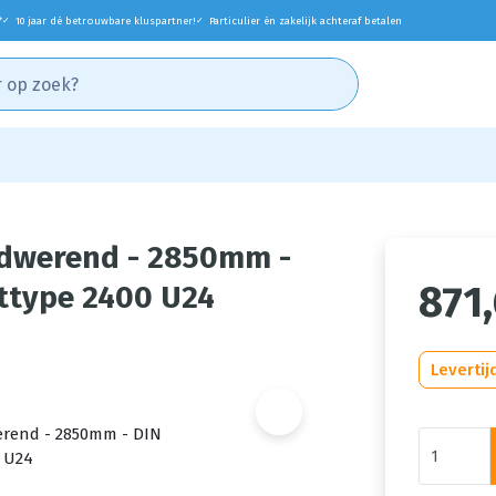
*
10 jaar dé betrouwbare kluspartner!
Particulier én zakelijk achteraf betalen
✓
✓
ndwerend - 2850mm -
871,
ottype 2400 U24
Levertij