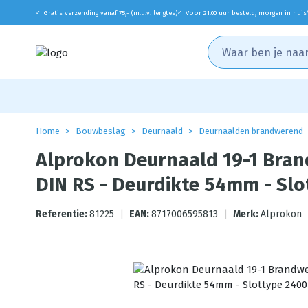
Gratis verzending vanaf 75,- (m.u.v. lengtes)
Voor 21:00 uur besteld, morgen in huis
✓
✓
Home
Bouwbeslag
Deurnaald
Deurnaalden brandwerend
Alprokon Deurnaald 19-1 Bra
DIN RS - Deurdikte 54mm - Sl
Referentie:
81225
|
EAN:
8717006595813
|
Merk:
Alprokon