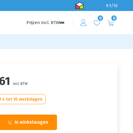
9.1/10
0
0
Prijzen
incl.
BTW
61
incl. BTW
d 4 tot 10 werkdagen
In winkelwagen