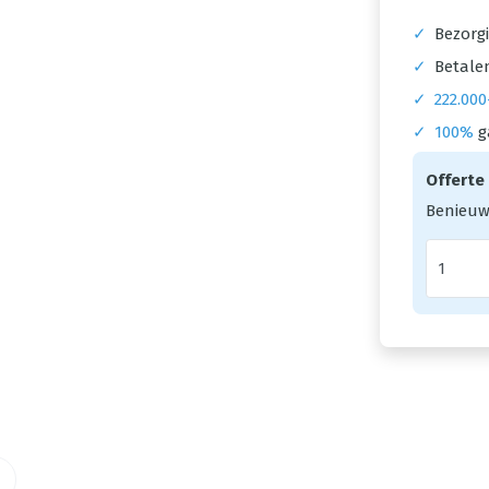
✓
Bezorgi
✓
Betalen
✓
222.000
✓
100%
g
Offerte
Benieuw