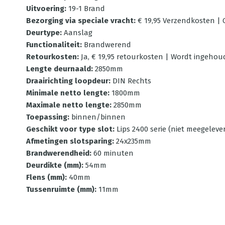
Uitvoering
:
19-1 Brand
Bezorging via speciale vracht
:
€ 19,95 Verzendkosten | G
Deurtype
:
Aanslag
Functionaliteit
:
Brandwerend
Retourkosten
:
Ja, € 19,95 retourkosten | Wordt ingehou
Lengte deurnaald
:
2850mm
Draairichting loopdeur
:
DIN Rechts
Minimale netto lengte
:
1800mm
Maximale netto lengte
:
2850mm
Toepassing
:
binnen/binnen
Geschikt voor type slot
:
Lips 2400 serie (niet meegeleve
Afmetingen slotsparing
:
24x235mm
Brandwerendheid
:
60 minuten
Deurdikte (mm)
:
54mm
Flens (mm)
:
40mm
Tussenruimte (mm)
:
11mm