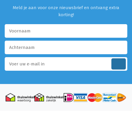
Meld je aan voor onze nieuwsbrief en ontvang extra
korting!