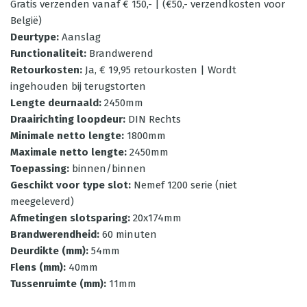
Gratis verzenden vanaf € 150,- | (€50,- verzendkosten voor
België)
Deurtype
:
Aanslag
Functionaliteit
:
Brandwerend
Retourkosten
:
Ja, € 19,95 retourkosten | Wordt
ingehouden bij terugstorten
Lengte deurnaald
:
2450mm
Draairichting loopdeur
:
DIN Rechts
Minimale netto lengte
:
1800mm
Maximale netto lengte
:
2450mm
Toepassing
:
binnen/binnen
Geschikt voor type slot
:
Nemef 1200 serie (niet
meegeleverd)
Afmetingen slotsparing
:
20x174mm
Brandwerendheid
:
60 minuten
Deurdikte (mm)
:
54mm
Flens (mm)
:
40mm
Tussenruimte (mm)
:
11mm