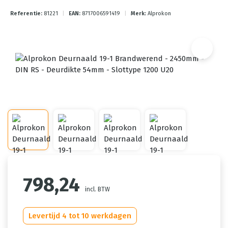
Referentie:
81221
|
EAN:
8717006591419
|
Merk:
Alprokon
798,24
incl. BTW
Levertijd 4 tot 10 werkdagen