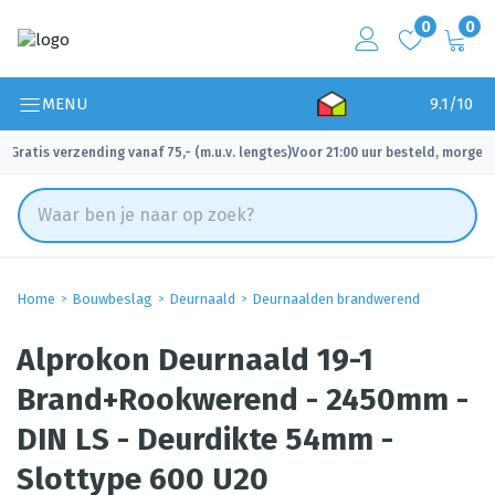
0
0
MENU
9.1/10
Gratis verzending vanaf 75,- (m.u.v. lengtes)
Voor 21:00 uur besteld, morgen 
✓
✓
Home
Bouwbeslag
Deurnaald
Deurnaalden brandwerend
Alprokon Deurnaald 19-1
Brand+Rookwerend - 2450mm -
DIN LS - Deurdikte 54mm -
Slottype 600 U20