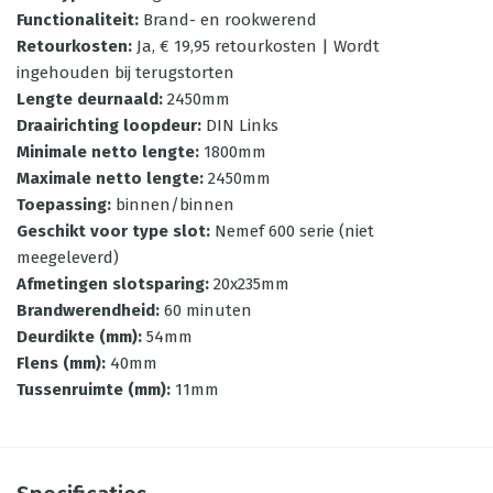
Functionaliteit
:
Brand- en rookwerend
Retourkosten
:
Ja, € 19,95 retourkosten | Wordt
ingehouden bij terugstorten
Lengte deurnaald
:
2450mm
Draairichting loopdeur
:
DIN Links
Minimale netto lengte
:
1800mm
Maximale netto lengte
:
2450mm
Toepassing
:
binnen/binnen
Geschikt voor type slot
:
Nemef 600 serie (niet
meegeleverd)
Afmetingen slotsparing
:
20x235mm
Brandwerendheid
:
60 minuten
Deurdikte (mm)
:
54mm
Flens (mm)
:
40mm
Tussenruimte (mm)
:
11mm