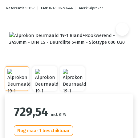
Referentie:
81157
|
EAN:
8717006593444
|
Merk:
Alprokon
729,54
incl. BTW
Nog maar 1 beschikbaar