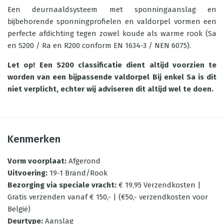
Een deurnaaldsysteem met sponningaanslag en
bijbehorende sponningprofielen en valdorpel vormen een
perfecte afdichting tegen zowel koude als warme rook (Sa
en S200 / Ra en R200 conform EN 1634-3 / NEN 6075).
Let op! Een S200 classificatie dient altijd voorzien te
worden van een bijpassende valdorpel Bij enkel Sa is dit
niet verplicht, echter wij adviseren dit altijd wel te doen.
Kenmerken
Vorm voorplaat
:
Afgerond
Uitvoering
:
19-1 Brand/Rook
Bezorging via speciale vracht
:
€ 19,95 Verzendkosten |
Gratis verzenden vanaf € 150,- | (€50,- verzendkosten voor
België)
Deurtype
:
Aanslag