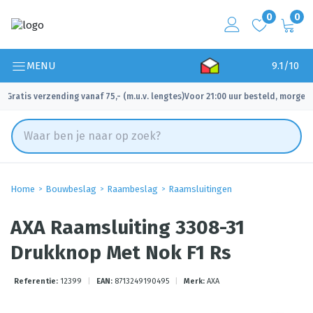
0
0
MENU
9.1/10
Gratis verzending vanaf 75,- (m.u.v. lengtes)
Voor 21:00 uur besteld, morgen 
✓
✓
Home
Bouwbeslag
Raambeslag
Raamsluitingen
AXA Raamsluiting 3308-31
Drukknop Met Nok F1 Rs
Referentie:
12399
|
EAN:
8713249190495
|
Merk:
AXA