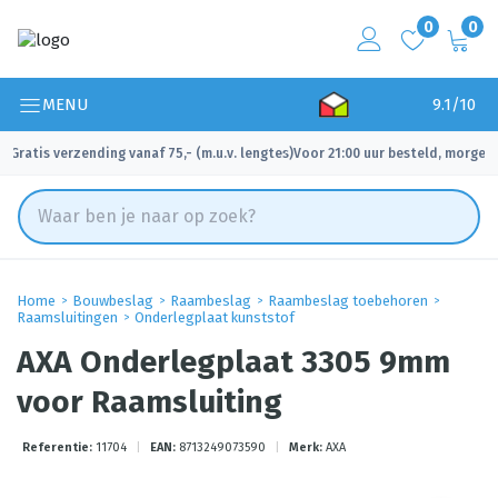
0
0
MENU
9.1/10
Gratis verzending vanaf 75,- (m.u.v. lengtes)
Voor 21:00 uur besteld, morgen 
✓
✓
Home
Bouwbeslag
Raambeslag
Raambeslag toebehoren
Raamsluitingen
Onderlegplaat kunststof
AXA Onderlegplaat 3305 9mm
voor Raamsluiting
Referentie:
11704
|
EAN:
8713249073590
|
Merk:
AXA