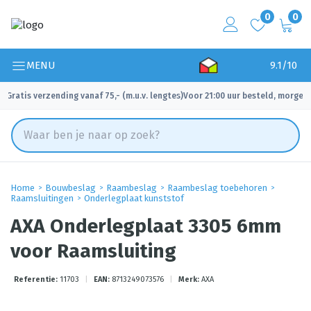
0
0
MENU
9.1/10
Gratis verzending vanaf 75,- (m.u.v. lengtes)
Voor 21:00 uur besteld, morgen 
✓
✓
Home
Bouwbeslag
Raambeslag
Raambeslag toebehoren
Raamsluitingen
Onderlegplaat kunststof
AXA Onderlegplaat 3305 6mm
voor Raamsluiting
Referentie:
11703
|
EAN:
8713249073576
|
Merk:
AXA