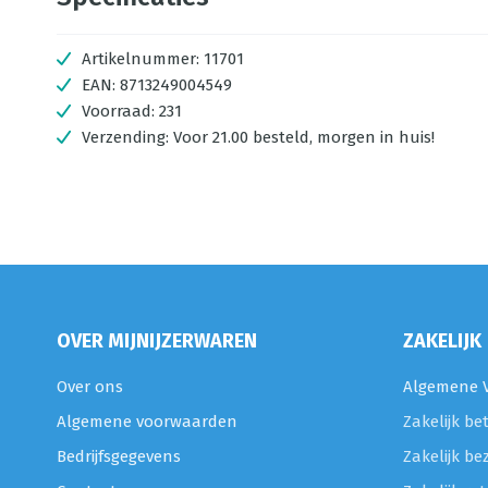
Artikelnummer:
11701
EAN:
8713249004549
Voorraad:
231
Verzending:
Voor 21.00 besteld, morgen in huis!
OVER MIJNIJZERWAREN
ZAKELIJK
Over ons
Algemene V
Algemene voorwaarden
Zakelijk be
Bedrijfsgegevens
Zakelijk be