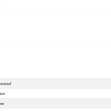
c
nststof
nish
kte