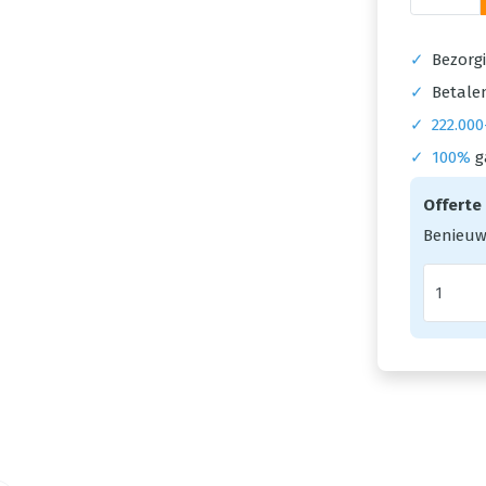
✓
Bezorgi
✓
Betalen
✓
222.000
✓
100%
g
Offerte
Benieuw