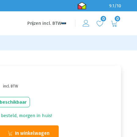
9.1/10
0
0
Prijzen
incl.
BTW
incl. BTW
 beschikbaar
 besteld, morgen in huis!
In winkelwagen