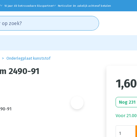
*
10 jaar dé betrouwbare kluspartner!
Particulier én zakelijk achteraf betalen
✓
✓
Onderlegplaat kunststof
mm 2490-91
1,60
Nog 231
Voor 21.00