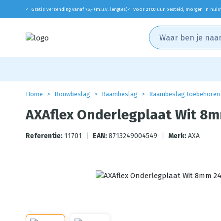
Gratis verzending vanaf 75,- (m.u.v. lengtes)
Voor 21:00 uur besteld, morgen in huis
✓
✓
Home
Bouwbeslag
Raambeslag
Raambeslag toebehoren
AXAflex Onderlegplaat Wit 8
Referentie:
11701
|
EAN:
8713249004549
|
Merk:
AXA