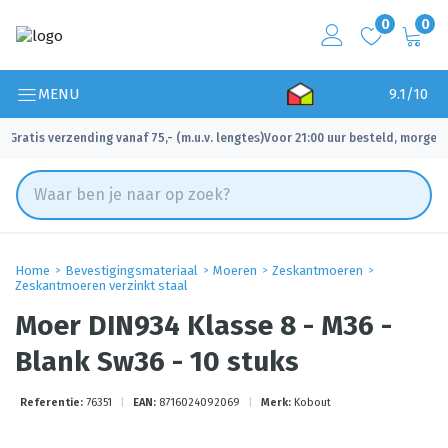
0
0
MENU
9.1/10
Gratis verzending vanaf 75,- (m.u.v. lengtes)
Voor 21:00 uur besteld, morgen 
✓
✓
Home
Bevestigingsmateriaal
Moeren
Zeskantmoeren
Zeskantmoeren verzinkt staal
Moer DIN934 Klasse 8 - M36 -
Blank Sw36 - 10 stuks
Referentie:
76351
|
EAN:
8716024092069
|
Merk:
Kobout