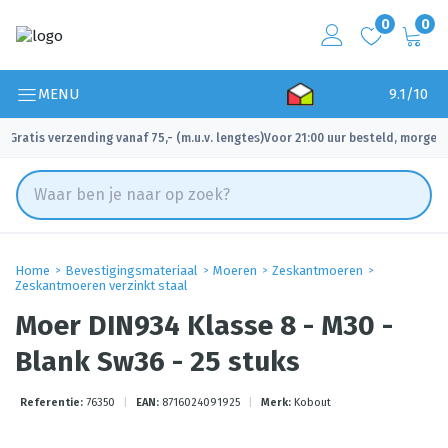
0
0
MENU
9.1/10
Gratis verzending vanaf 75,- (m.u.v. lengtes)
Voor 21:00 uur besteld, morgen 
✓
✓
Home
Bevestigingsmateriaal
Moeren
Zeskantmoeren
Zeskantmoeren verzinkt staal
Moer DIN934 Klasse 8 - M30 -
Blank Sw36 - 25 stuks
Referentie:
76350
|
EAN:
8716024091925
|
Merk:
Kobout