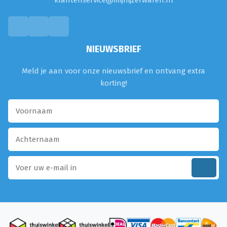
klantenservice@mijnijzerwaren.nl
NIEUWSBRIEF
Meld je aan voor onze nieuwsbrief en ontvang extra
korting!