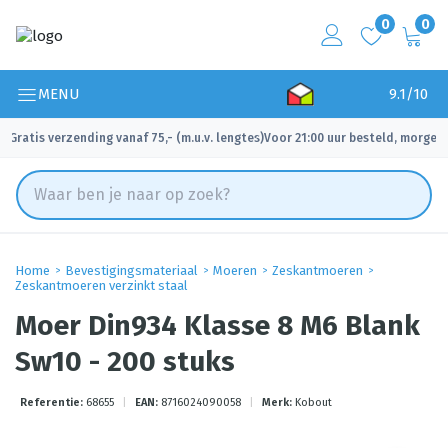
0
0
MENU
9.1/10
Gratis verzending vanaf 75,- (m.u.v. lengtes)
Voor 21:00 uur besteld, morgen 
✓
✓
Home
Bevestigingsmateriaal
Moeren
Zeskantmoeren
Zeskantmoeren verzinkt staal
Moer Din934 Klasse 8 M6 Blank
Sw10 - 200 stuks
Referentie:
68655
|
EAN:
8716024090058
|
Merk:
Kobout