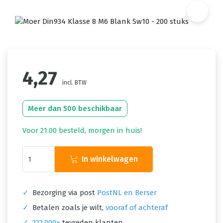
4,27
incl. BTW
Meer dan 500 beschikbaar
Voor 21.00 besteld, morgen in huis!
In winkelwagen
✓
Bezorging via post
PostNL en Berser
✓
Betalen zoals je wilt,
vooraf of achteraf
✓
222.000+
tevreden klanten