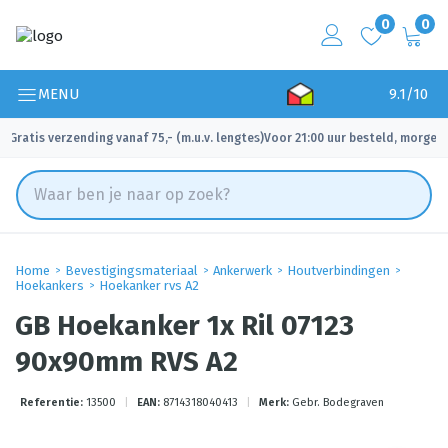
0
0
MENU
9.1/10
Gratis verzending vanaf 75,- (m.u.v. lengtes)
Voor 21:00 uur besteld, morgen 
✓
✓
Home
Bevestigingsmateriaal
Ankerwerk
Houtverbindingen
Hoekankers
Hoekanker rvs A2
GB Hoekanker 1x Ril 07123
90x90mm RVS A2
Referentie:
13500
|
EAN:
8714318040413
|
Merk:
Gebr. Bodegraven