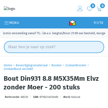
0
0
MENU
9.1/10
Gratis verzending vanaf 75,- (m.u.v. lengtes)
Voor 21:00 uur besteld, morgen 
✓
✓
Home
Bevestigingsmateriaal
Bouten
Zeskantbouten
Zeskantbout verzinkt
Bout Din931 8.8 M5X35Mm Elvz
zonder Moer - 200 stuks
Referentie:
68230
|
EAN:
8716024036483
|
Merk:
Kobout