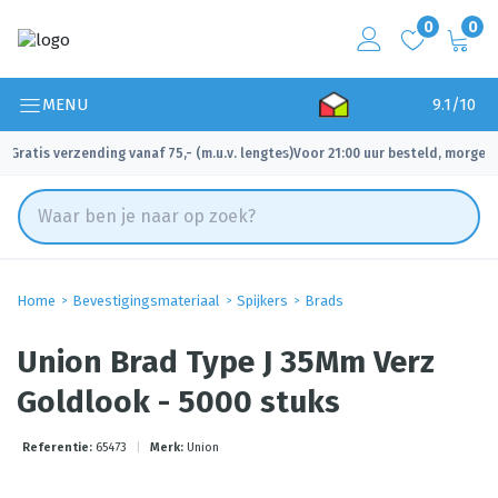
0
0
MENU
9.1/10
Gratis verzending vanaf 75,- (m.u.v. lengtes)
Voor 21:00 uur besteld, morgen 
✓
✓
Home
Bevestigingsmateriaal
Spijkers
Brads
Union Brad Type J 35Mm Verz
Goldlook - 5000 stuks
Referentie:
65473
|
Merk:
Union