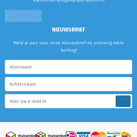
klantenservice@mijnijzerwaren.nl
NIEUWSBRIEF
Meld je aan voor onze nieuwsbrief en ontvang extra
korting!