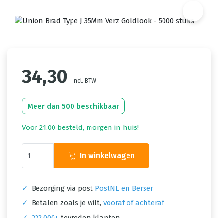
34,30
incl. BTW
Meer dan 500 beschikbaar
Voor 21.00 besteld, morgen in huis!
In winkelwagen
✓
Bezorging via post
PostNL en Berser
✓
Betalen zoals je wilt,
vooraf of achteraf
✓
222.000+
tevreden klanten