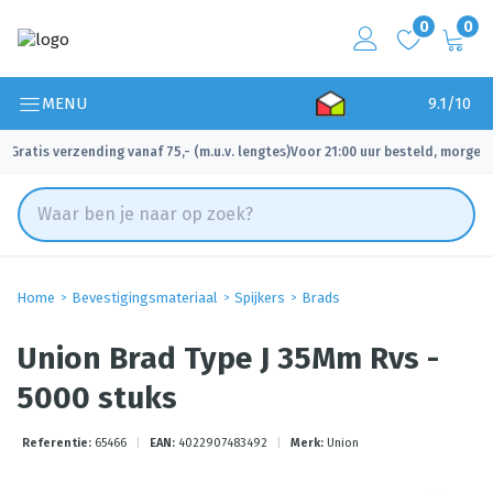
0
0
MENU
9.1/10
Gratis verzending vanaf 75,- (m.u.v. lengtes)
Voor 21:00 uur besteld, morgen 
✓
✓
Home
Bevestigingsmateriaal
Spijkers
Brads
Union Brad Type J 35Mm Rvs -
5000 stuks
Referentie:
65466
|
EAN:
4022907483492
|
Merk:
Union