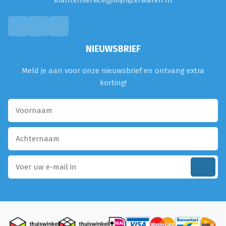
klantenservice@mijnijzerwaren.nl
NIEUWSBRIEF
Meld je aan voor onze nieuwsbrief en ontvang extra
korting!