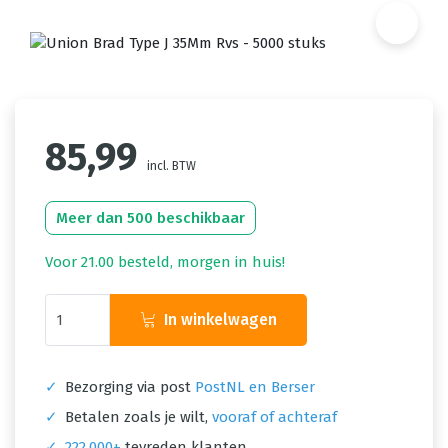
85,99
incl. BTW
Meer dan 500 beschikbaar
Voor 21.00 besteld, morgen in huis!
In winkelwagen
✓
Bezorging via post
PostNL en Berser
✓
Betalen zoals je wilt,
vooraf of achteraf
✓
222.000+
tevreden klanten