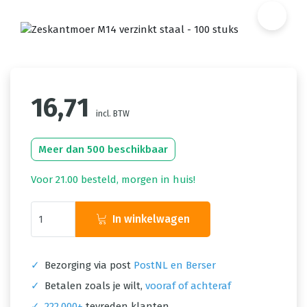
16,71
incl. BTW
Meer dan 500 beschikbaar
Voor 21.00 besteld, morgen in huis!
In winkelwagen
✓
Bezorging via post
PostNL en Berser
✓
Betalen zoals je wilt,
vooraf of achteraf
✓
222.000+
tevreden klanten