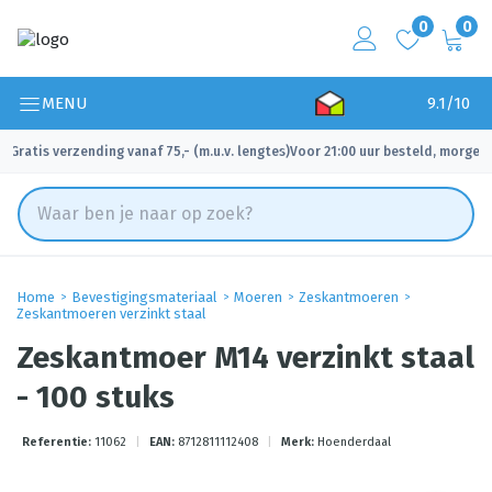
0
0
MENU
9.1/10
Gratis verzending vanaf 75,- (m.u.v. lengtes)
Voor 21:00 uur besteld, morgen 
✓
✓
Home
Bevestigingsmateriaal
Moeren
Zeskantmoeren
Zeskantmoeren verzinkt staal
Zeskantmoer M14 verzinkt staal
- 100 stuks
Referentie:
11062
|
EAN:
8712811112408
|
Merk:
Hoenderdaal