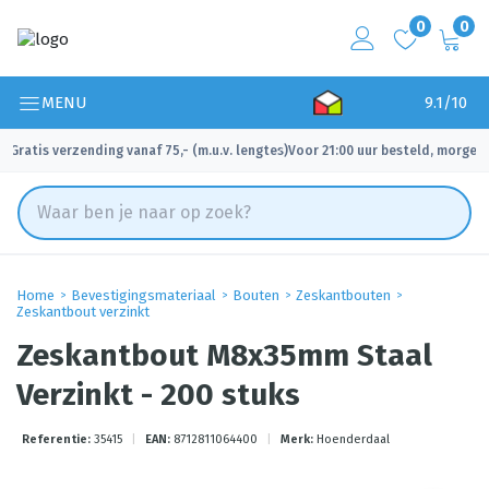
0
0
MENU
9.1/10
Gratis verzending vanaf 75,- (m.u.v. lengtes)
Voor 21:00 uur besteld, morgen 
✓
✓
Home
Bevestigingsmateriaal
Bouten
Zeskantbouten
Zeskantbout verzinkt
Zeskantbout M8x35mm Staal
Verzinkt - 200 stuks
Referentie:
35415
|
EAN:
8712811064400
|
Merk:
Hoenderdaal