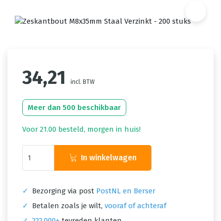
34,21
incl. BTW
Meer dan 500 beschikbaar
Voor 21.00 besteld, morgen in huis!
In winkelwagen
✓
Bezorging via post
PostNL en Berser
✓
Betalen zoals je wilt,
vooraf of achteraf
✓
222.000+
tevreden klanten