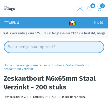
0
0
MENU
9.1/10
Gratis verzending vanaf 75,- (m.u.v. lengtes)
Voor 21:00 uur besteld, morgen 
✓
✓
Home
Bevestigingsmateriaal
Bouten
Zeskantbouten
Zeskantbout verzinkt
Zeskantbout M6x65mm Staal
Verzinkt - 200 stuks
Referentie:
35408
|
EAN:
8712811102638
|
Merk:
Hoenderdaal