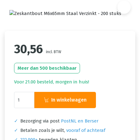
30,56
incl. BTW
Meer dan 500 beschikbaar
Voor 21.00 besteld, morgen in huis!
In winkelwagen
✓
Bezorging via post
PostNL en Berser
✓
Betalen zoals je wilt,
vooraf of achteraf
✓
222.000+
tevreden klanten