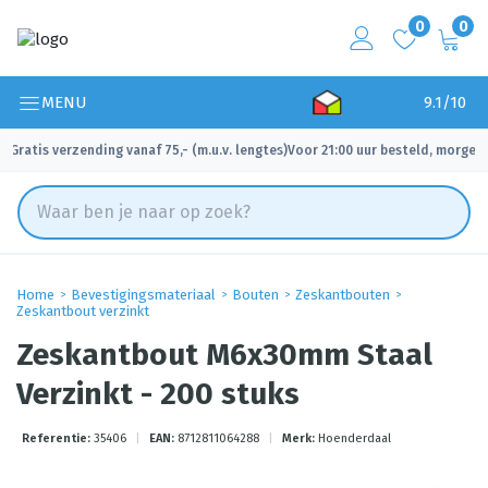
0
0
MENU
9.1/10
Gratis verzending vanaf 75,- (m.u.v. lengtes)
Voor 21:00 uur besteld, morgen 
✓
✓
Home
Bevestigingsmateriaal
Bouten
Zeskantbouten
Zeskantbout verzinkt
Zeskantbout M6x30mm Staal
Verzinkt - 200 stuks
Referentie:
35406
|
EAN:
8712811064288
|
Merk:
Hoenderdaal