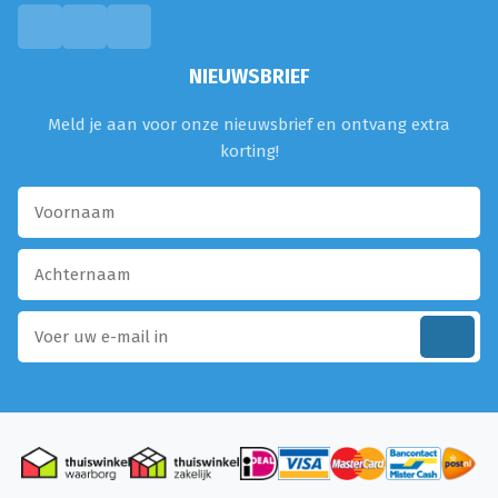
NIEUWSBRIEF
Meld je aan voor onze nieuwsbrief en ontvang extra
korting!