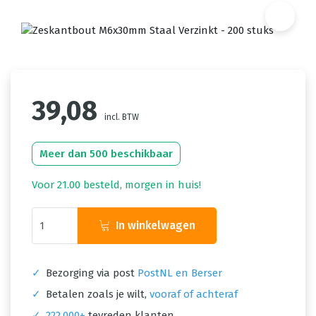
39,08
incl. BTW
Meer dan 500 beschikbaar
Voor 21.00 besteld, morgen in huis!
In winkelwagen
✓
Bezorging via post
PostNL en Berser
✓
Betalen zoals je wilt,
vooraf of achteraf
✓
222.000+
tevreden klanten