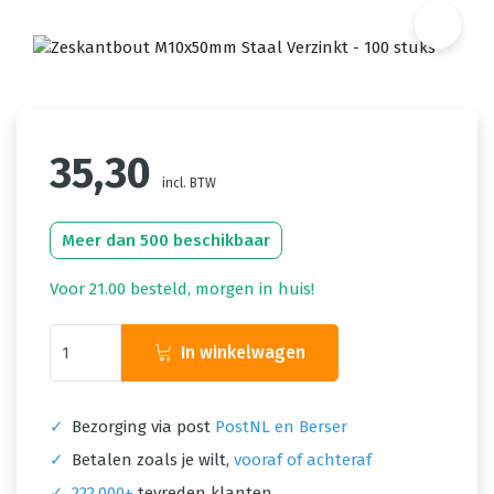
35,30
incl. BTW
Meer dan 500 beschikbaar
Voor 21.00 besteld, morgen in huis!
In winkelwagen
✓
Bezorging via post
PostNL en Berser
✓
Betalen zoals je wilt,
vooraf of achteraf
✓
222.000+
tevreden klanten