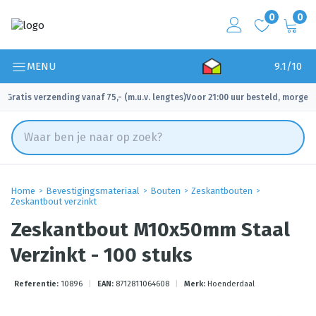
0
0
MENU
9.1/10
Gratis verzending vanaf 75,- (m.u.v. lengtes)
Voor 21:00 uur besteld, morgen 
✓
✓
Home
Bevestigingsmateriaal
Bouten
Zeskantbouten
Zeskantbout verzinkt
Zeskantbout M10x50mm Staal
Verzinkt - 100 stuks
Referentie:
10896
|
EAN:
8712811064608
|
Merk:
Hoenderdaal