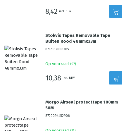
8,42
incl. BTW
Stokvis Tapes Removable Tape
Buiten Rood 48mmx33m
8717382008365
Op voorraad
(
97
)
10,38
incl. BTW
Morgo Airseal protecttape 100mm
50M
8720094452906
Op voorraad
(
15
)