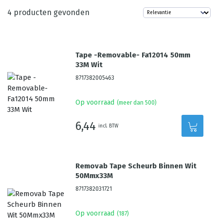
4
producten gevonden
Tape -Removable- Fa12014 50mm
33M Wit
8717382005463
Op voorraad
(meer dan 500)
6,44
incl. BTW
Removab Tape Scheurb Binnen Wit
50Mmx33M
8717382031721
Op voorraad
(
187
)