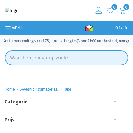
0
0
MENU
9.1/10
Gratis verzending vanaf 75,- (m.u.v. lengtes)
Voor 21:00 uur besteld, morgen 
✓
✓
Home
Bevestigingsmateriaal
Tape
Categorie
−
Prijs
−