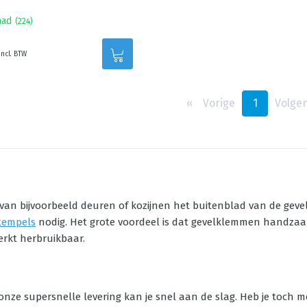
aad
(
224
)
incl. BTW
‹‹
Vorige
1
Volge
 van bijvoorbeeld deuren of kozijnen het buitenblad van de gev
tempels
nodig. Het grote voordeel is dat gevelklemmen handzaam
rkt herbruikbaar.
j onze supersnelle levering kan je snel aan de slag. Heb je toc