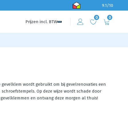
9.1/10
0
0
Prijzen
incl.
BTW
De gevelklem wordt gebruikt om bij gevelrenovaties een
n schroefstempels. Op deze wijze wordt schade door
je gevelklemmen
en ontvang deze morgen al thuis!