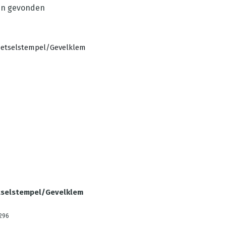
n gevonden
selstempel/Gevelklem
296