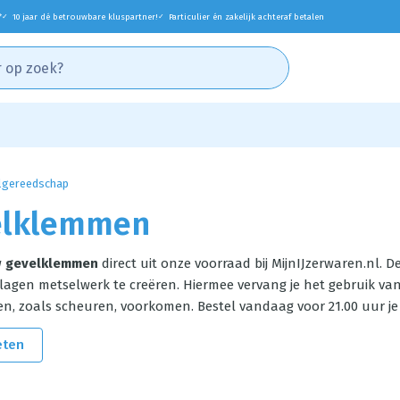
*
10 jaar dé betrouwbare kluspartner!
Particulier én zakelijk achteraf betalen
✓
✓
lgereedschap
elklemmen
w
gevelklemmen
direct uit onze voorraad bij MijnIJzerwaren.nl. 
 lagen metselwerk te creëren. Hiermee vervang je het gebruik va
en, zoals scheuren, voorkomen. Bestel vandaag voor 21.00 uur 
eten