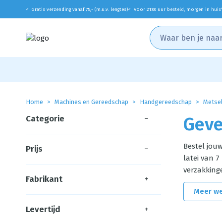
Gratis verzending vanaf 75,- (m.u.v. lengtes)
Voor 21:00 uur besteld, morgen in huis
✓
✓
Home
Machines en Gereedschap
Handgereedschap
Metse
Categorie
−
Gev
Bestel jou
Prijs
−
latei van 7
verzakking
Fabrikant
+
Meer w
Levertijd
+