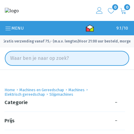
0
0
MENU
9.1/10
Gratis verzending vanaf 75,- (m.u.v. lengtes)
Voor 21:00 uur besteld, morgen 
✓
✓
Home
Machines en Gereedschap
Machines
Elektrisch gereedschap
Slijpmachines
Categorie
−
Prijs
−