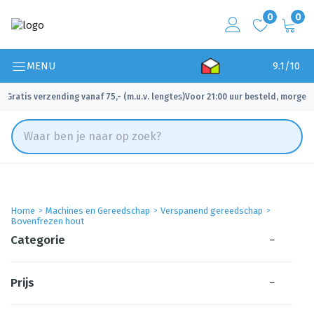
0
0
MENU
9.1/10
Gratis verzending vanaf 75,- (m.u.v. lengtes)
Voor 21:00 uur besteld, morgen 
✓
✓
Home
Machines en Gereedschap
Verspanend gereedschap
Bovenfrezen hout
Categorie
−
Prijs
−