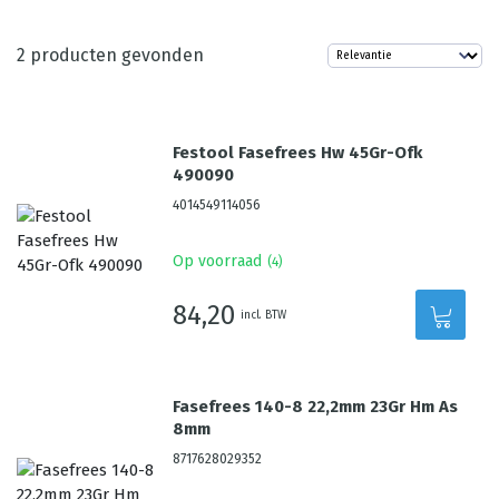
2
producten gevonden
Festool Fasefrees Hw 45Gr-Ofk
490090
4014549114056
Op voorraad
(
4
)
84,20
incl. BTW
Fasefrees 140-8 22,2mm 23Gr Hm As
8mm
8717628029352