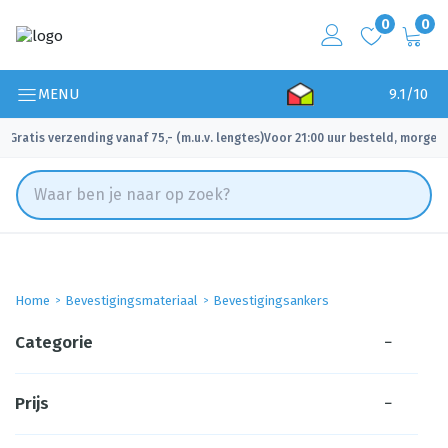
0
0
MENU
9.1/10
Gratis verzending vanaf 75,- (m.u.v. lengtes)
Voor 21:00 uur besteld, morgen 
✓
✓
Home
Bevestigingsmateriaal
Bevestigingsankers
Categorie
−
Prijs
−