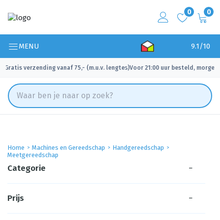
0
0
MENU
9.1/10
Gratis verzending vanaf 75,- (m.u.v. lengtes)
Voor 21:00 uur besteld, morgen 
✓
✓
Home
Machines en Gereedschap
Handgereedschap
Meetgereedschap
Categorie
−
Prijs
−