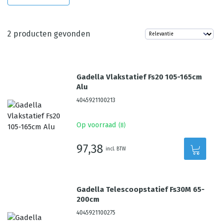
2
producten gevonden
Gadella Vlakstatief Fs20 105-165cm
Alu
4045921100213
Op voorraad
(
8
)
97,38
incl. BTW
Gadella Telescoopstatief Fs30M 65-
200cm
4045921100275